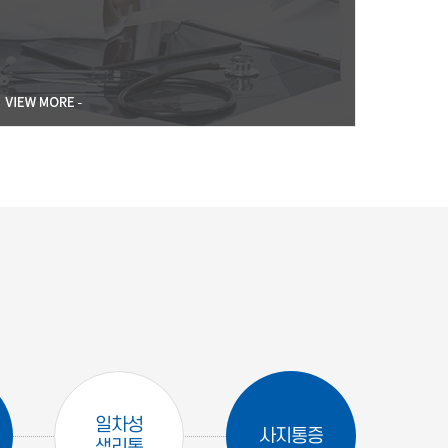
일차성
사지통증
생리통