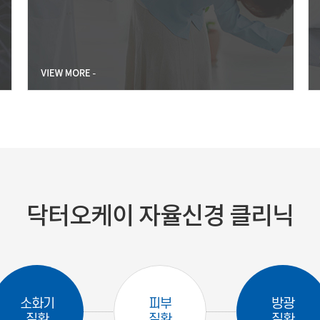
닥터오케이 자율신경 클리닉
소화기
피부
방광
질환
질환
질환