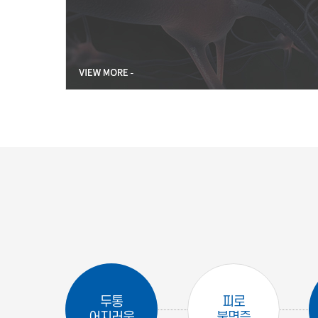
두통
피로
어지러움
불면증