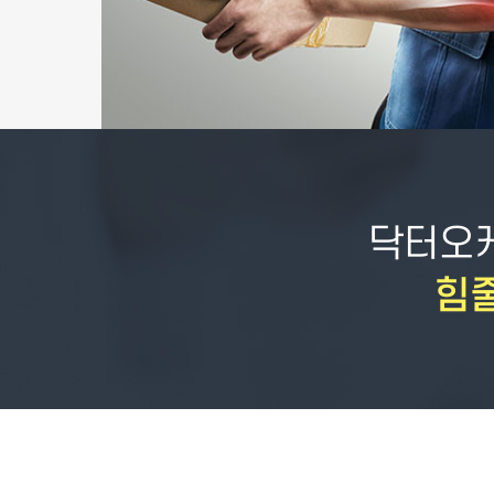
닥터오
힘줄