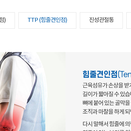
점)
TTP (힘줄견인점)
진성관절통
힘줄견인점
(Te
근육섬유가 손상을 받
길이가 짧아질 수 있습
뼈에 붙어 있는 골막을
조직과 마찰을 하게 되
다시 말해서 힘줄에 의