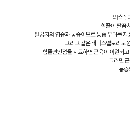
외측상과
힘줄이 팔꿈치
팔꿈치의 염증과 통증이므로 통증 부위를 치료
그리고 같은 테니스엘보라도 원
힘줄견인점을 치료하면 근육이 이완되고 
그러면 근
통증