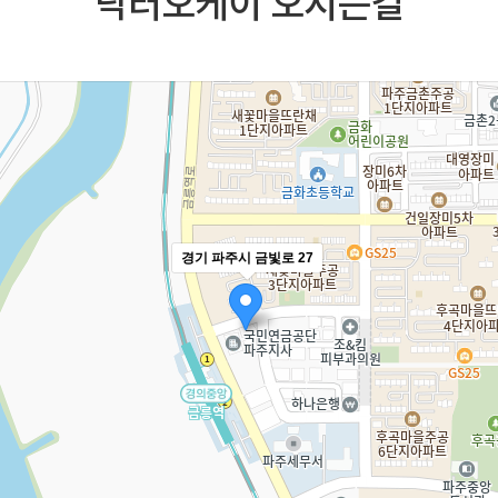
닥터오케이 오시는길
경기 파주시 금빛로 27